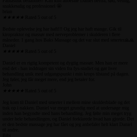
Fantastisk behandler! Kan kun anbefale Daniel herfra, sød, venlig,
snakkesalig og professionel 🤩
brian
★
★
★
★
★
Rated 5 out of 5
Bedste oplevelse jeg har haft!!! Og jeg har haft mange. Gik til
kiropraktor og massør med nerveproblemer i skulderen i flere
måneder. 1 gang hos Baks Massage og det var slut med smerter🙏🙏
Daniel
★
★
★
★
★
Rated 5 out of 5
Daniel er en rigtig kompetent og dygtig massør. Men han er mere
end det - han inddrager sin viden fra fys-studiet og gør hver
behandling unik med udgangspunkt i min krops tilstand på dagen.
Jeg føler, jeg får meget mere, end jeg betaler for.
John
★
★
★
★
★
Rated 5 out of 5
Jeg kom til Daniel med smerter i mellem mine skulderblade og det
trak op i nakken. Daniel var meget grundig med at undersøge mig
inden han begyndte med hans behandling. Jeg følte min meget tryg
under hele behandlingen, og Daniel forklarede hvad han gjorde. Det
er den bedste massage jeg har fået og jeg anbefaler helt klart Daniel
til andre.
Bibi