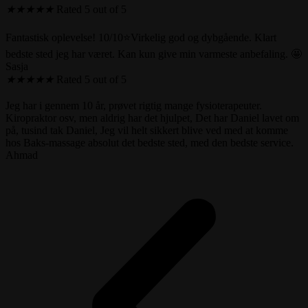
★
★
★
★
★
Rated 5 out of 5
Fantastisk oplevelse! 10/10⭐️Virkelig god og dybgående. Klart
bedste sted jeg har været. Kan kun give min varmeste anbefaling. 🤩
Sasja
★
★
★
★
★
Rated 5 out of 5
Jeg har i gennem 10 år, prøvet rigtig mange fysioterapeuter.
Kiropraktor osv, men aldrig har det hjulpet, Det har Daniel lavet om
på, tusind tak Daniel, Jeg vil helt sikkert blive ved med at komme
hos Baks-massage absolut det bedste sted, med den bedste service.
Ahmad