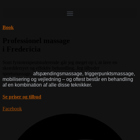
Book
Professionel massage
i Fredericia
Som fysioterapeutstuderende går jeg meget op i, at lave en
skræddersyet og effektiv behandling. Jeg tilbyder
sportsmassage,
afspændingsmassage, triggerpunktsmassage
,
mobilisering og vejledning – og oftest består en behandling
af en kombination af alle disse teknikker.
Se priser og tilbud
Facebook