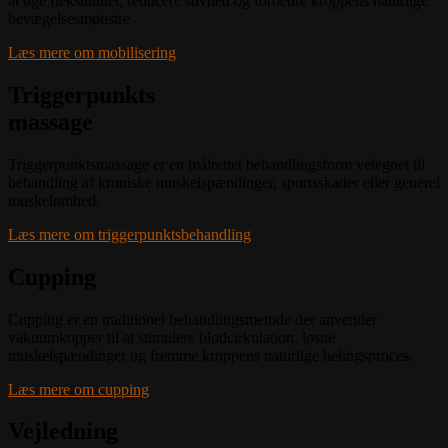
at øge fleksibilitet, reducere stivhed og forbedre kroppens naturlige
bevægelsesmønstre
Læs mere om mobilisering
Triggerpunkts
massage
Triggerpunktsmassage er en målrettet behandlingsform velegnet til
behandling af kroniske muskelspændinger, sportsskader eller generel
muskelømhed.
Læs mere om triggerpunktsbehandling
Cupping
Cupping er en traditionel behandlingsmetode der anvender
vakuumkopper til at stimulere blodcirkulation, løsne
muskelspændinger og fremme kroppens naturlige helingsproces.
Læs mere om cupping
Vejledning