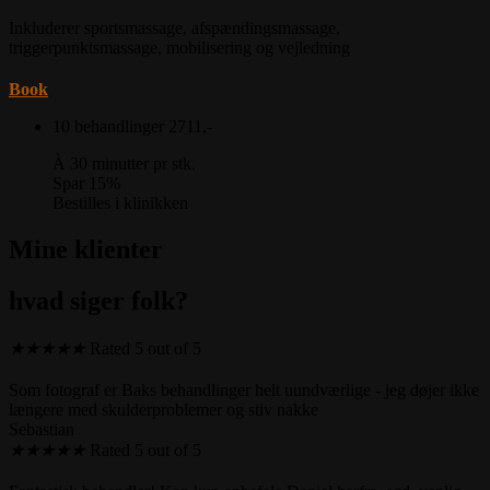
Inkluderer sportsmassage, afspændingsmassage,
triggerpunktsmassage, mobilisering og vejledning
Book
10 behandlinger
2711,-
À 30 minutter pr stk.
Spar 15%
Bestilles i klinikken
Mine klienter
hvad siger folk?
★
★
★
★
★
Rated 5 out of 5
Som fotograf er Baks behandlinger helt uundværlige - jeg døjer ikke
længere med skulderproblemer og stiv nakke
Sebastian
★
★
★
★
★
Rated 5 out of 5